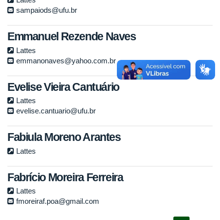
sampaiods@ufu.br
Emmanuel Rezende Naves
Lattes
emmanonaves@yahoo.com.br
Evelise Vieira Cantuário
Lattes
evelise.cantuario@ufu.br
Fabiula Moreno Arantes
Lattes
Fabrício Moreira Ferreira
Lattes
fmoreiraf.poa@gmail.com