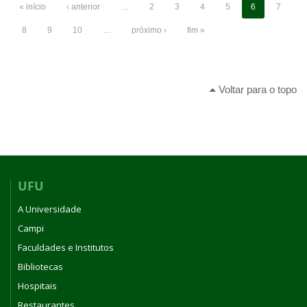
« início
‹ anterior
…
2
3
4
5
6
7
8
9
10
…
próximo ›
fim »
Voltar para o topo
UFU
A Universidade
Campi
Faculdades e Institutos
Bibliotecas
Hospitais
Restaurantes