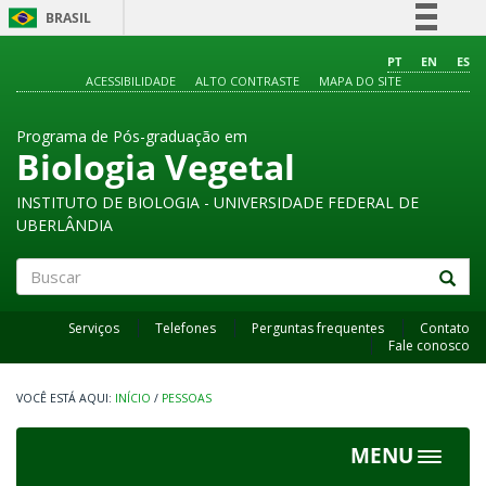
BRASIL
Simplifique!
PT
EN
ES
ACESSIBILIDADE
ALTO CONTRASTE
MAPA DO SITE
Comunica BR
Participe
Programa de Pós-graduação em
Acesso à informação
Biologia Vegetal
Legislação
INSTITUTO DE BIOLOGIA - UNIVERSIDADE FEDERAL DE
Canais
UBERLÂNDIA
Buscar
Serviços
Telefones
Perguntas frequentes
Contato
Fale conosco
INÍCIO
/
PESSOAS
MENU
Toggle
navigat