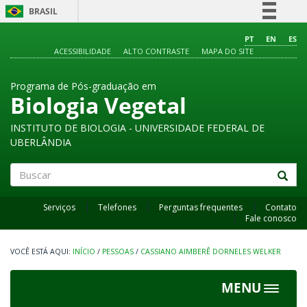
BRASIL
Simplifique!
PT
EN
ES
ACESSIBILIDADE
ALTO CONTRASTE
MAPA DO SITE
Comunica BR
Participe
Programa de Pós-graduação em
Acesso à informação
Biologia Vegetal
Legislação
INSTITUTO DE BIOLOGIA - UNIVERSIDADE FEDERAL DE
Canais
UBERLÂNDIA
Buscar
Serviços
Telefones
Perguntas frequentes
Contato
Fale conosco
INÍCIO
/
PESSOAS
/
CASSIANO AIMBERÊ DORNELES WELKER
MENU
Toggle
navigat