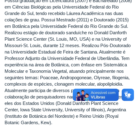
Possui graduação em Licenciatura (2007) e Bacharelado (2008)
em Ciências Biológicas pela Universidade Federal do Rio
Grande do Sul, tendo recebido Láurea Acadêmica nas duas
colações de grau. Possui Mestrado (2011) e Doutorado (2015)
em Botânica pela Universidade Federal do Rio Grande do Sul.
Realizou estágio de doutorado sanduíche no Donald Danforth
Plant Science Center (St. Louis, MO, USA) e na University of
Missouri-St. Louis, durante 12 meses. Realizou Pós-Doutorado
na Universidade Estadual de Feira de Santana. Atualmente é
Professor Adjunto da Universidade Federal de Uberlândia. Tem
experiência na área de Botânica, com ênfase em Sistemática
Molecular e Taxonomia Vegetal, atuando principalmente nos
seguintes temas: Poaceae, Andropogoneae, Olyreae, filogenia,
complexos de espécies, clonagem molecular, alopoliploidia.
Atualmente participa de diversos projetos científicos, com
colaboração de pesquisadores nacionais e estrangeiros, entre
eles dos Estados Unidos (Donald Danforth Plant Science
Center, Iowa State University, University of Illinois), Argentina
(Instituto de Botánica del Nordeste) e Reino Unido (Royal
Botanic Gardens, Kew).