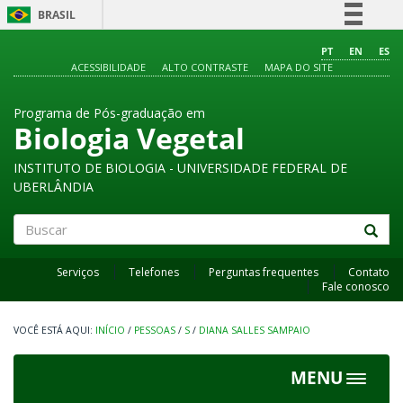
BRASIL
Simplifique!
PT
EN
ES
ACESSIBILIDADE
ALTO CONTRASTE
MAPA DO SITE
Comunica BR
Participe
Programa de Pós-graduação em
Acesso à informação
Biologia Vegetal
Legislação
INSTITUTO DE BIOLOGIA - UNIVERSIDADE FEDERAL DE
Canais
UBERLÂNDIA
Buscar
Serviços
Telefones
Perguntas frequentes
Contato
Fale conosco
INÍCIO
/
PESSOAS
/
S
/
DIANA SALLES SAMPAIO
MENU
Toggle
navigat