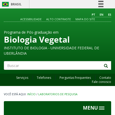
BRASIL
Simplifique!
PT
EN
ES
ACESSIBILIDADE
ALTO CONTRASTE
MAPA DO SITE
Comunica BR
Participe
Programa de Pós-graduação em
Acesso à informação
Biologia Vegetal
Legislação
INSTITUTO DE BIOLOGIA - UNIVERSIDADE FEDERAL DE
Canais
UBERLÂNDIA
Buscar
Serviços
Telefones
Perguntas frequentes
Contato
Fale conosco
INÍCIO
/
LABORATORIOS DE PESQUISA
MENU
Toggle
navigat