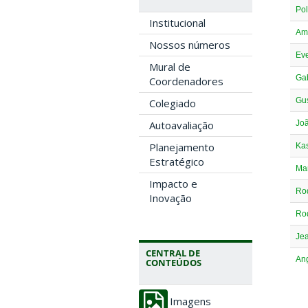
Po
Institucional
Am
Nossos números
Eve
Mural de
Gab
Coordenadores
Gus
Colegiado
Autoavaliação
Joã
Planejamento
Kas
Estratégico
Mar
Impacto e
Rod
Inovação
Rod
Jea
CENTRAL DE
Ang
CONTEÚDOS
Imagens