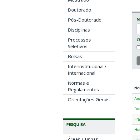
Doutorado
N
Pós-Doutorado
Disciplinas
Processos
C
Seletivos
Bolsas
Interinstitucional /
Internacional
Normas e
No
Regulamentos
Orientações Gerais
An
Da
Fra
PESQUISA
Hu
Áreas / Linhas