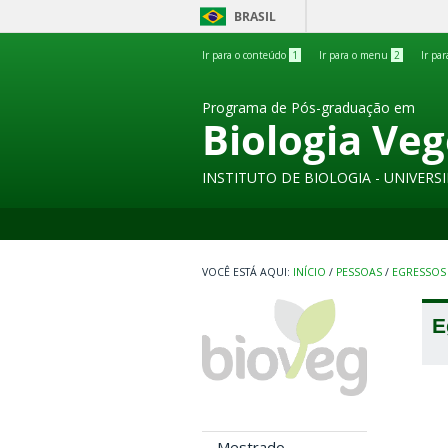
BRASIL
Ir para o conteúdo
1
Ir para o menu
2
Ir pa
Programa de Pós-graduação em
Biologia Veg
INSTITUTO DE BIOLOGIA - UNIVER
INÍCIO
/
PESSOAS
/
EGRESSOS
E
Mestrado