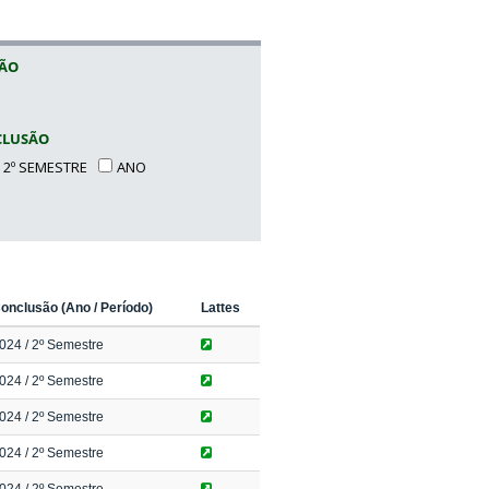
SÃO
CLUSÃO
2º SEMESTRE
ANO
onclusão (Ano / Período)
Lattes
024
/ 2º Semestre
024
/ 2º Semestre
024
/ 2º Semestre
024
/ 2º Semestre