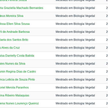
andra Pereira Souza
Mestrado em Biologia Vegetal
2
ia Graziella Machado Bernardes
Mestrado em Biologia Vegetal
2
eus Moreira Silva
Mestrado em Biologia Vegetal
2
issa Ellen Silva Sousa
Mestrado em Biologia Vegetal
2
li de Andrade Barbosa
Mestrado em Biologia Vegetal
2
aela dos Santos Brito
Mestrado em Biologia Vegetal
2
s Alves da Cruz
Mestrado em Biologia Vegetal
2
ísa Danielly Costa Batista
Mestrado em Biologia Vegetal
2
les Nunes da Silva
Mestrado em Biologia Vegetal
2
min Regina Dias de Castro
Mestrado em Biologia Vegetal
2
nca Leticia de Souza Pinto
Mestrado em Biologia Vegetal
2
riel Merola Paranhos
Mestrado em Biologia Vegetal
2
ina Ribeiro Malaquias
Mestrado em Biologia Vegetal
2
rena Nunes Lourenço Queiroz
Mestrado em Biologia Vegetal
2