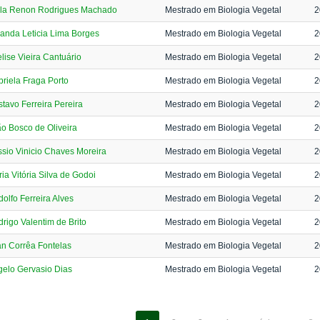
lla Renon Rodrigues Machado
Mestrado em Biologia Vegetal
2
anda Leticia Lima Borges
Mestrado em Biologia Vegetal
2
lise Vieira Cantuário
Mestrado em Biologia Vegetal
2
riela Fraga Porto
Mestrado em Biologia Vegetal
2
tavo Ferreira Pereira
Mestrado em Biologia Vegetal
2
o Bosco de Oliveira
Mestrado em Biologia Vegetal
2
sio Vinicio Chaves Moreira
Mestrado em Biologia Vegetal
2
ia Vitória Silva de Godoi
Mestrado em Biologia Vegetal
2
olfo Ferreira Alves
Mestrado em Biologia Vegetal
2
rigo Valentim de Brito
Mestrado em Biologia Vegetal
2
n Corrêa Fontelas
Mestrado em Biologia Vegetal
2
elo Gervasio Dias
Mestrado em Biologia Vegetal
2