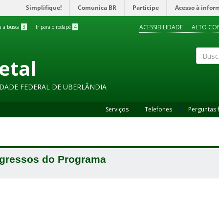
Simplifique!
Comunica BR
Participe
Acesso à infor
ACESSIBILIDADE
ALTO CO
ra a busca
3
Ir para o rodapé
4
etal
Buscar
SIDADE FEDERAL DE UBERLÂNDIA
Serviços
Telefones
Perguntas 
gressos do Programa