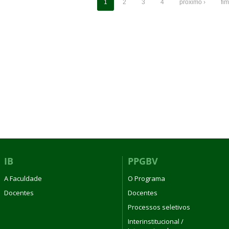
1
2
3
4
próximo ›
fim
IB
PPGBV
A Faculdade
O Programa
Docentes
Docentes
Processos seletivos
Interinstitucional /