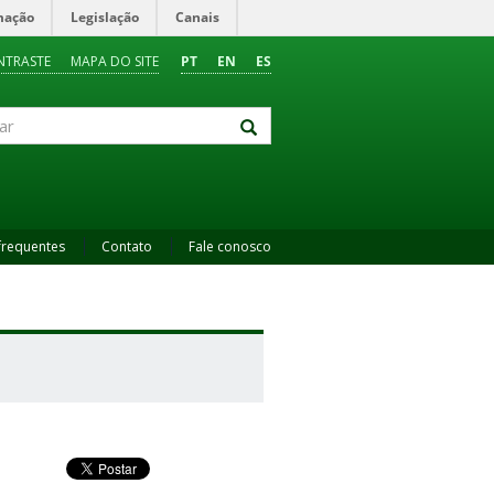
mação
Legislação
Canais
NTRASTE
MAPA DO SITE
PT
EN
ES
frequentes
Contato
Fale conosco