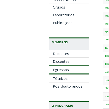
Lis
Grupos
Mar
Laboratórios
Mat
Publicações
Mel
Ner
Raf
MEMBROS
Tai
Docentes
Tha
Discentes
Tha
Egressos
Yas
Técnicos
Bia
Pós-doutorandos
Gab
Kar
Lo
O PROGRAMA