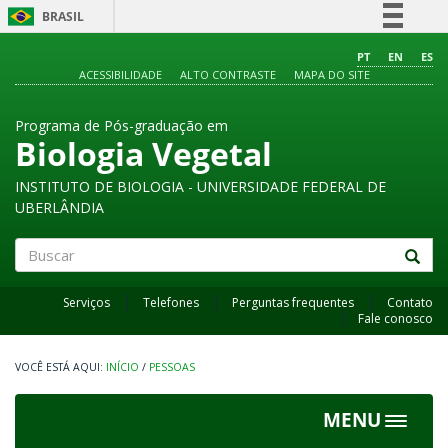
BRASIL
Simplifique!
PT
EN
ES
ACESSIBILIDADE
ALTO CONTRASTE
MAPA DO SITE
Comunica BR
Participe
Programa de Pós-graduação em
Acesso à informação
Biologia Vegetal
Legislação
INSTITUTO DE BIOLOGIA - UNIVERSIDADE FEDERAL DE
Canais
UBERLÂNDIA
Buscar
Serviços
Telefones
Perguntas frequentes
Contato
Fale conosco
INÍCIO
/
PESSOAS
MENU
Toggle
navigat