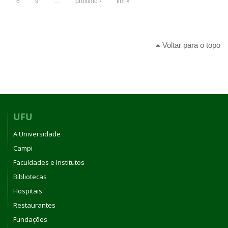
8
9
…
próximo ›
fim »
Voltar para o topo
UFU
A Universidade
Campi
Faculdades e Institutos
Bibliotecas
Hospitais
Restaurantes
Fundações