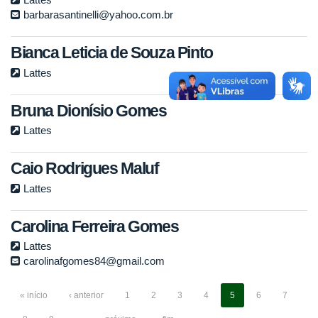
barbarasantinelli@yahoo.com.br
Bianca Leticia de Souza Pinto
Lattes
Bruna Dionísio Gomes
Lattes
Caio Rodrigues Maluf
Lattes
Carolina Ferreira Gomes
Lattes
carolinafgomes84@gmail.com
« início
‹ anterior
1
2
3
4
5
6
7