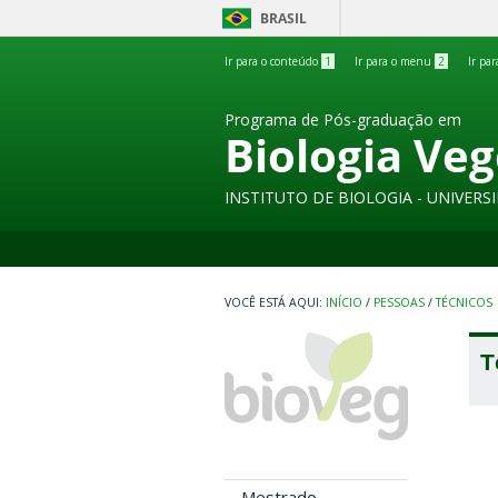
BRASIL
Ir para o conteúdo
1
Ir para o menu
2
Ir pa
Programa de Pós-graduação em
Biologia Veg
INSTITUTO DE BIOLOGIA - UNIVER
INÍCIO
/
PESSOAS
/
TÉCNICOS
T
Mestrado