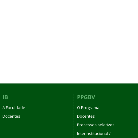
IB
PPGBV
A Faculdade
O Programa
Docentes
Docentes
Processos seletivos
Interinstitucional /