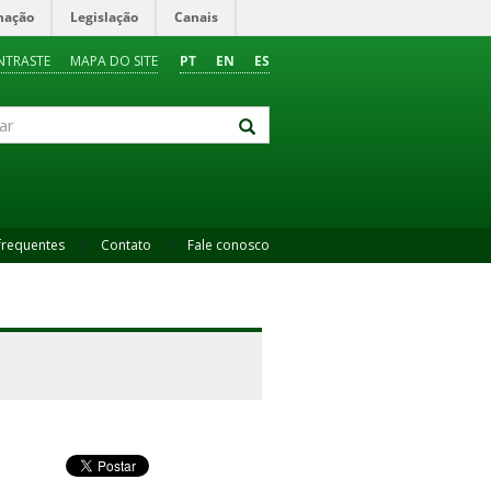
mação
Legislação
Canais
NTRASTE
MAPA DO SITE
PT
EN
ES
frequentes
Contato
Fale conosco