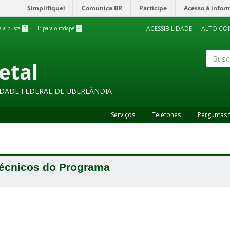
Simplifique!
Comunica BR
Participe
Acesso à infor
ACESSIBILIDADE
ALTO CO
ra a busca
3
Ir para o rodapé
4
etal
Buscar
SIDADE FEDERAL DE UBERLÂNDIA
Serviços
Telefones
Perguntas 
écnicos do Programa