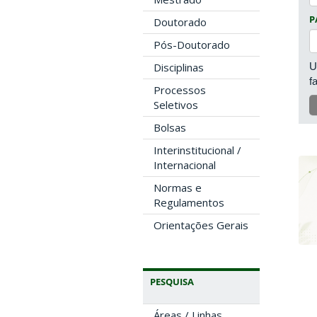
P
Doutorado
Pós-Doutorado
U
Disciplinas
f
Processos
Seletivos
Bolsas
Interinstitucional /
Internacional
Normas e
Regulamentos
Orientações Gerais
PESQUISA
Áreas / Linhas