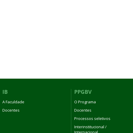
IB
PPGBV
A Faculdade
O Programa
Docentes
Docentes
Processos seletivos
Interinstitucional /
Internacional