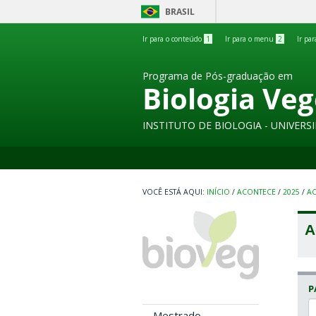
BRASIL
Ir para o conteúdo
1
Ir para o menu
2
Ir pa
Programa de Pós-graduação em
Biologia Veg
INSTITUTO DE BIOLOGIA - UNIVER
INÍCIO
/
ACONTECE
/
2025
/
A
A
P
Mestrado