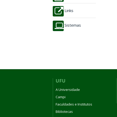
Links
Sistemas
UFU
A Universidade
Campi
Faculdades e Institutos
Bibliotecas