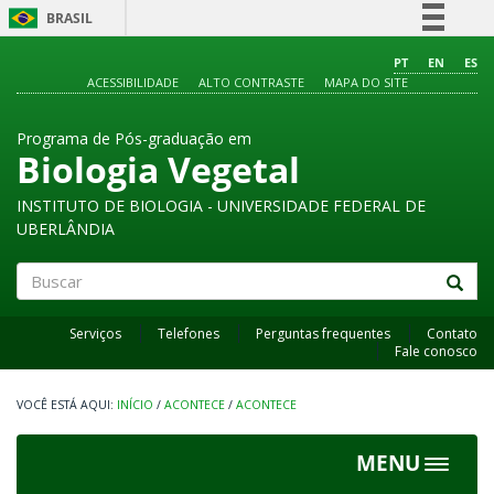
BRASIL
Simplifique!
PT
EN
ES
ACESSIBILIDADE
ALTO CONTRASTE
MAPA DO SITE
Comunica BR
Participe
Programa de Pós-graduação em
Acesso à informação
Biologia Vegetal
Legislação
INSTITUTO DE BIOLOGIA - UNIVERSIDADE FEDERAL DE
Canais
UBERLÂNDIA
Buscar
Serviços
Telefones
Perguntas frequentes
Contato
Fale conosco
INÍCIO
/
ACONTECE
/
ACONTECE
MENU
Toggle
navigat