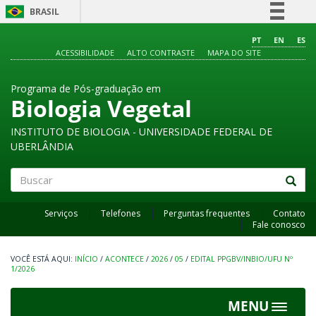
BRASIL
Simplifique!
PT
EN
ES
ACESSIBILIDADE
ALTO CONTRASTE
MAPA DO SITE
Comunica BR
Participe
Programa de Pós-graduação em
Acesso à informação
Biologia Vegetal
Legislação
INSTITUTO DE BIOLOGIA - UNIVERSIDADE FEDERAL DE
Canais
UBERLÂNDIA
Buscar
Serviços
Telefones
Perguntas frequentes
Contato
Fale conosco
INÍCIO
/
ACONTECE
/
2026
/
05
/
EDITAL PPGBV/INBIO/UFU Nº
1/2026
MENU
Toggle