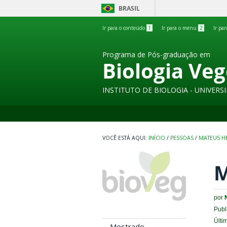
BRASIL
Ir para o conteúdo
1
Ir para o menu
2
Ir pa
Programa de Pós-graduação em
Biologia Veg
INSTITUTO DE BIOLOGIA - UNIVER
INÍCIO
/
PESSOAS
/
MATEUS H
M
por
Publ
Últi
Mestrado