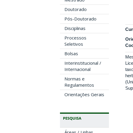
Doutorado
Pós-Doutorado
Disciplinas
Cur
Processos
Ori
Seletivos
Coo
Bolsas
Mes
Interinstitucional /
Lic
Internacional
tax
her
Normas e
(Un
Regulamentos
Sup
Orientações Gerais
PESQUISA
Áreas / Linhas