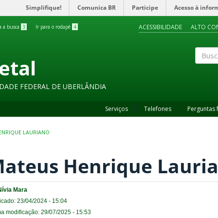
Simplifique!
Comunica BR
Participe
Acesso à infor
ACESSIBILIDADE
ALTO CO
ra a busca
3
Ir para o rodapé
4
etal
Buscar
SIDADE FEDERAL DE UBERLÂNDIA
Serviços
Telefones
Perguntas 
ENRIQUE LAURIANO
ateus Henrique Lauri
Nívia Mara
icado: 23/04/2024 - 15:04
ma modificação: 29/07/2025 - 15:53