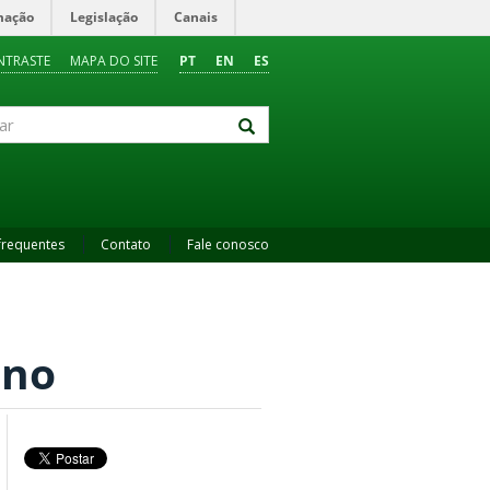
mação
Legislação
Canais
NTRASTE
MAPA DO SITE
PT
EN
ES
frequentes
Contato
Fale conosco
ano