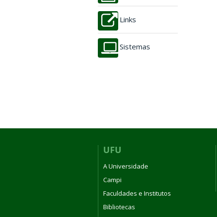
Links
Sistemas
UFU
A Universidade
Campi
Faculdades e Institutos
Bibliotecas