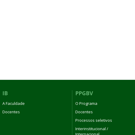
IB
PPGBV
A Faculdade
O Programa
Docentes
Docentes
Processos seletivos
Interinstitucional /
Internacional