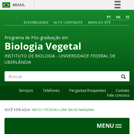
BRASIL
Simplifique!
PT
EN
ES
ACESSIBILIDADE
ALTO CONTRASTE
MAPA DO SITE
Comunica BR
Participe
Programa de Pós-graduação em
Acesso à informação
Biologia Vegetal
Legislação
INSTITUTO DE BIOLOGIA - UNIVERSIDADE FEDERAL DE
Canais
UBERLÂNDIA
Buscar
Serviços
Telefones
Perguntas frequentes
Contato
Fale conosco
INÍCIO
/
PESSOAS
/
JIMI NAOKI NAKAJIMA
MENU
Toggle
navigat