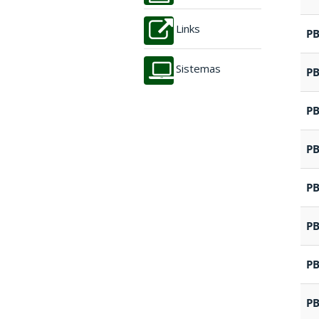
Links
P
Sistemas
P
P
P
P
P
P
P