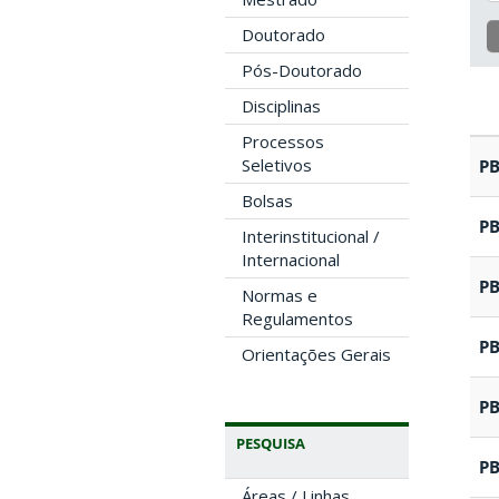
Doutorado
Pós-Doutorado
Disciplinas
Processos
Seletivos
P
Bolsas
P
Interinstitucional /
Internacional
P
Normas e
Regulamentos
P
Orientações Gerais
P
PESQUISA
P
Áreas / Linhas