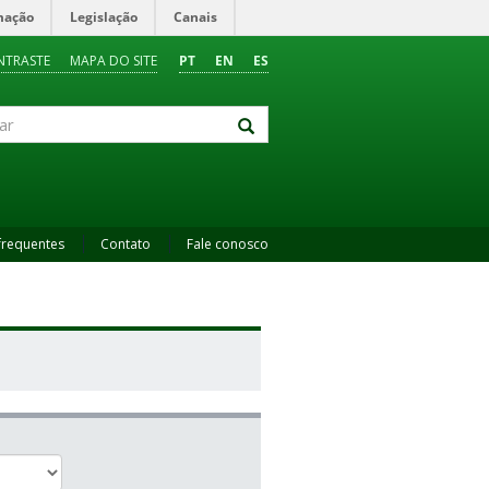
mação
Legislação
Canais
NTRASTE
MAPA DO SITE
PT
EN
ES
frequentes
Contato
Fale conosco