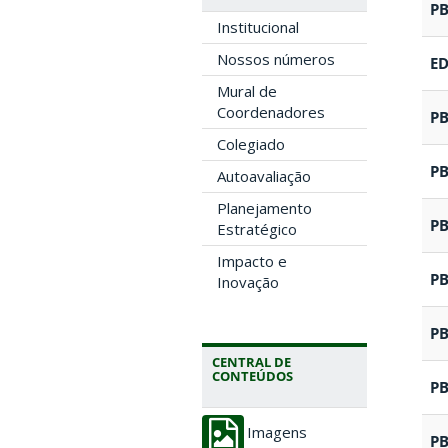
P
Institucional
Nossos números
E
Mural de
Coordenadores
P
Colegiado
P
Autoavaliação
Planejamento
P
Estratégico
Impacto e
P
Inovação
P
CENTRAL DE
CONTEÚDOS
P
Imagens
P