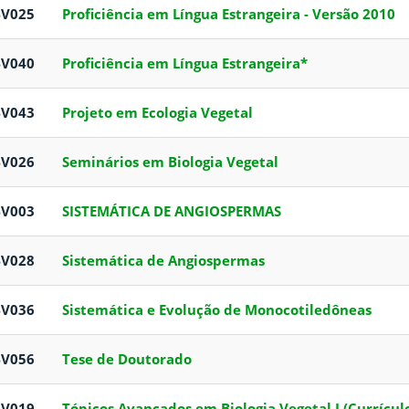
BV025
Proficiência em Língua Estrangeira - Versão 2010
BV040
Proficiência em Língua Estrangeira*
BV043
Projeto em Ecologia Vegetal
BV026
Seminários em Biologia Vegetal
BV003
SISTEMÁTICA DE ANGIOSPERMAS
BV028
Sistemática de Angiospermas
BV036
Sistemática e Evolução de Monocotiledôneas
BV056
Tese de Doutorado
BV019
Tópicos Avançados em Biologia Vegetal I (Currícul