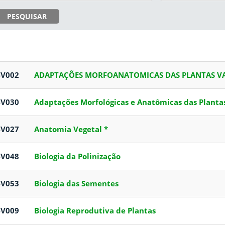
PESQUISAR
BV002
ADAPTAÇÕES MORFOANATOMICAS DAS PLANTAS VA
BV030
Adaptações Morfológicas e Anatômicas das Planta
BV027
Anatomia Vegetal *
BV048
Biologia da Polinização
BV053
Biologia das Sementes
BV009
Biologia Reprodutiva de Plantas