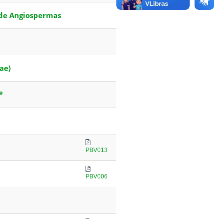
 de Angiospermas
ae)
*
PBV013
PBV006