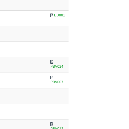
ED001
PBV024
PBV007
PBV012