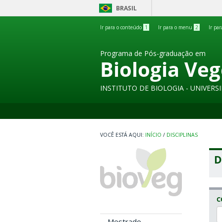
BRASIL
Ir para o conteúdo
1
Ir para o menu
2
Ir pa
Programa de Pós-graduação em
Biologia Veg
INSTITUTO DE BIOLOGIA - UNIVER
INÍCIO
/
DISCIPLINAS
D
C
Mestrado