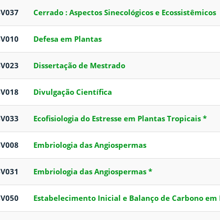
BV037
Cerrado : Aspectos Sinecológicos e Ecossistêmicos
BV010
Defesa em Plantas
BV023
Dissertação de Mestrado
BV018
Divulgação Científica
BV033
Ecofisiologia do Estresse em Plantas Tropicais *
BV008
Embriologia das Angiospermas
BV031
Embriologia das Angiospermas *
BV050
Estabelecimento Inicial e Balanço de Carbono em 