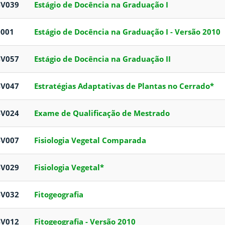
BV039
Estágio de Docência na Graduação I
D001
Estágio de Docência na Graduação I - Versão 2010
BV057
Estágio de Docência na Graduação II
BV047
Estratégias Adaptativas de Plantas no Cerrado*
BV024
Exame de Qualificação de Mestrado
BV007
Fisiologia Vegetal Comparada
BV029
Fisiologia Vegetal*
BV032
Fitogeografia
BV012
Fitogeografia - Versão 2010