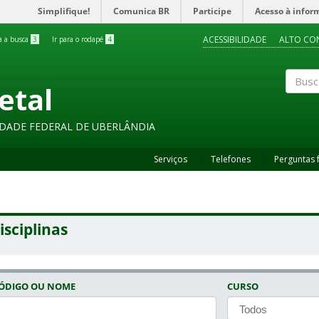
Simplifique!
Comunica BR
Participe
Acesso à infor
ACESSIBILIDADE
ALTO CO
ra a busca
3
Ir para o rodapé
4
etal
Buscar
SIDADE FEDERAL DE UBERLÂNDIA
Serviços
Telefones
Perguntas 
isciplinas
ÓDIGO OU NOME
CURSO