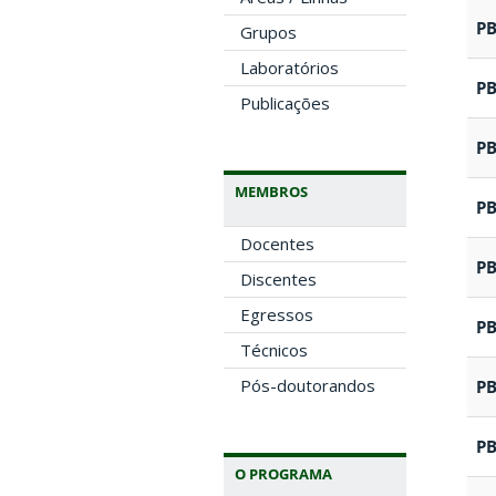
P
Grupos
Laboratórios
P
Publicações
P
MEMBROS
P
Docentes
P
Discentes
Egressos
P
Técnicos
Pós-doutorandos
P
P
O PROGRAMA