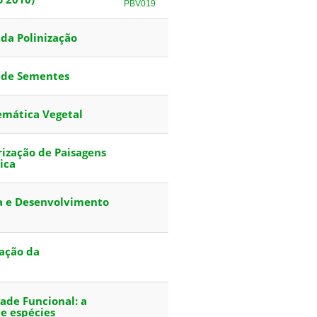
PBV019
 da Polinização
a de Sementes
temática Vegetal
rização de Paisagens
ica
ia e Desenvolvimento
vação da
dade Funcional: a
e espécies