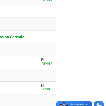
tas no Cerrado
PBV017
PBV015