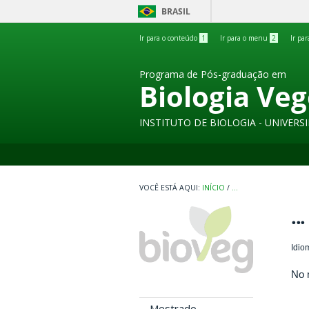
BRASIL
Ir para o conteúdo
1
Ir para o menu
2
Ir pa
Programa de Pós-graduação em
Biologia Veg
INSTITUTO DE BIOLOGIA - UNIVER
INÍCIO
/
...
...
Idio
No 
Mestrado