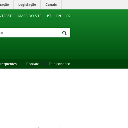
mação
Legislação
Canais
NTRASTE
MAPA DO SITE
PT
EN
ES
frequentes
Contato
Fale conosco