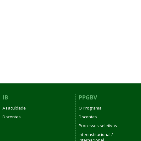
IB
PPGBV
A Faculdade
O Programa
Docentes
Docentes
Processos seletivos
Interinstitucional /
Internacional