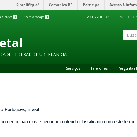
Simplifique!
Comunica BR
Participe
Acesso à infor
ACESSIBILIDADE
ALTO CO
ra a busca
3
Ir para o rodapé
4
etal
Buscar
SIDADE FEDERAL DE UBERLÂNDIA
Serviços
Telefones
Perguntas 
Português, Brasil
ma
momento, não existe nenhum conteúdo classificado com este termo.