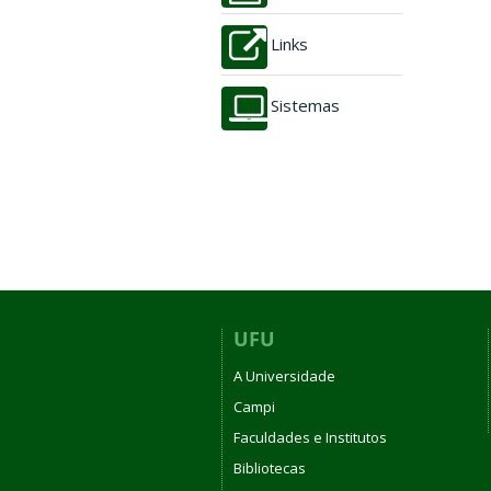
Links
Sistemas
UFU
A Universidade
Campi
Faculdades e Institutos
Bibliotecas