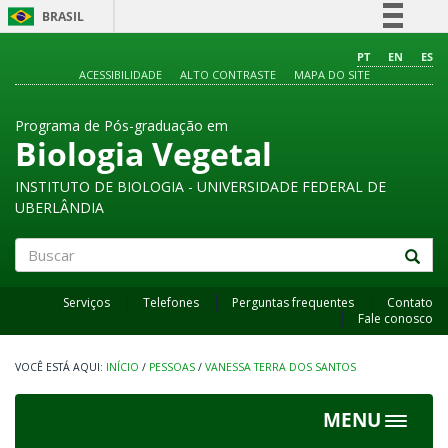
BRASIL
Simplifique!
PT
EN
ES
ACESSIBILIDADE
ALTO CONTRASTE
MAPA DO SITE
Comunica BR
Participe
Programa de Pós-graduação em
Acesso à informação
Biologia Vegetal
Legislação
INSTITUTO DE BIOLOGIA - UNIVERSIDADE FEDERAL DE
Canais
UBERLÂNDIA
Buscar
Serviços
Telefones
Perguntas frequentes
Contato
Fale conosco
INÍCIO
/
PESSOAS
/
VANESSA TERRA DOS SANTOS
MENU
Toggle
navigat