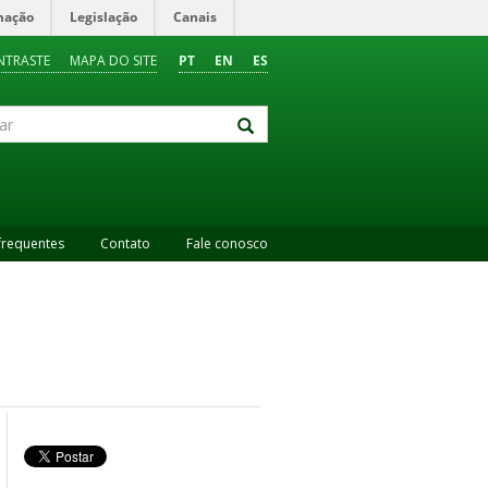
mação
Legislação
Canais
NTRASTE
MAPA DO SITE
PT
EN
ES
frequentes
Contato
Fale conosco