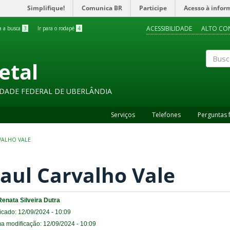
Simplifique!
Comunica BR
Participe
Acesso à infor
ACESSIBILIDADE
ALTO CO
ra a busca
3
Ir para o rodapé
4
etal
Buscar
SIDADE FEDERAL DE UBERLÂNDIA
Serviços
Telefones
Perguntas 
VALHO VALE
aul Carvalho Vale
Renata Silveira Dutra
icado: 12/09/2024 - 10:09
ma modificação: 12/09/2024 - 10:09