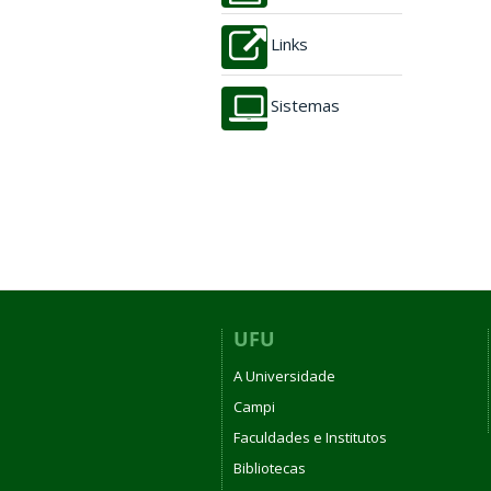
Links
Sistemas
UFU
A Universidade
Campi
Faculdades e Institutos
Bibliotecas