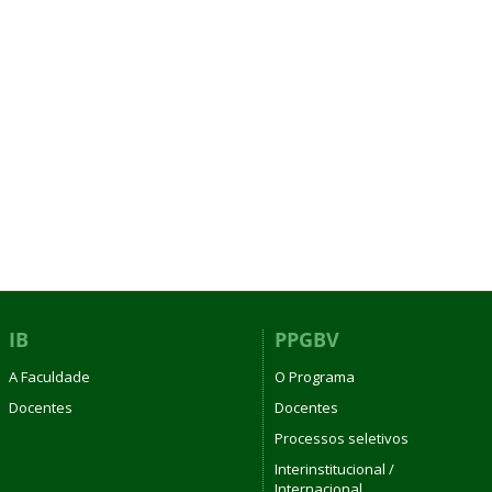
IB
PPGBV
A Faculdade
O Programa
Docentes
Docentes
Processos seletivos
Interinstitucional /
Internacional