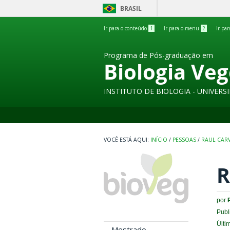
BRASIL
Ir para o conteúdo
1
Ir para o menu
2
Ir pa
Programa de Pós-graduação em
Biologia Veg
INSTITUTO DE BIOLOGIA - UNIVER
INÍCIO
/
PESSOAS
/
RAUL CAR
R
por
Publ
Últi
Mestrado