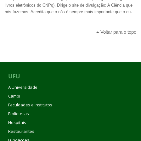
livros eletrônicos do CNPq). Dirige o site de divulgação: A Ciência que
.
nós fazemos. Acredita que o nós é sempre mais importante que o eu
Voltar para o topo
UFU
A Universidade
Campi
Faculdades e Institutos
Bibliotecas
Hospitais
Restaurantes
Fundações