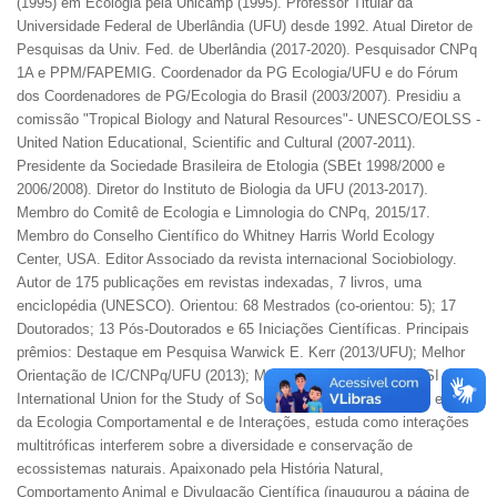
(1995) em Ecologia pela Unicamp (1995). Professor Titular da
Universidade Federal de Uberlândia (UFU) desde 1992. Atual Diretor de
Pesquisas da Univ. Fed. de Uberlândia (2017-2020). Pesquisador CNPq
1A e PPM/FAPEMIG. Coordenador da PG Ecologia/UFU e do Fórum
dos Coordenadores de PG/Ecologia do Brasil (2003/2007). Presidiu a
comissão "Tropical Biology and Natural Resources"- UNESCO/EOLSS -
United Nation Educational, Scientific and Cultural (2007-2011).
Presidente da Sociedade Brasileira de Etologia (SBEt 1998/2000 e
2006/2008). Diretor do Instituto de Biologia da UFU (2013-2017).
Membro do Comitê de Ecologia e Limnologia do CNPq, 2015/17.
Membro do Conselho Científico do Whitney Harris World Ecology
Center, USA. Editor Associado da revista internacional Sociobiology.
Autor de 175 publicações em revistas indexadas, 7 livros, uma
enciclopédia (UNESCO). Orientou: 68 Mestrados (co-orientou: 5); 17
Doutorados; 13 Pós-Doutorados e 65 Iniciações Científicas. Principais
prêmios: Destaque em Pesquisa Warwick E. Kerr (2013/UFU); Melhor
Orientação de IC/CNPq/UFU (2013); Melhor trabalho 2011 - IUSSI -
International Union for the Study of Social Insects. Dedica-se ao estudo
da Ecologia Comportamental e de Interações, estuda como interações
multitróficas interferem sobre a diversidade e conservação de
ecossistemas naturais. Apaixonado pela História Natural,
Comportamento Animal e Divulgação Científica (inaugurou a página de