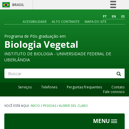
BRASIL
Simplifique!
PT
EN
ES
ACESSIBILIDADE
ALTO CONTRASTE
MAPA DO SITE
Comunica BR
Participe
Programa de Pós-graduação em
Acesso à informação
Biologia Vegetal
Legislação
INSTITUTO DE BIOLOGIA - UNIVERSIDADE FEDERAL DE
Canais
UBERLÂNDIA
Buscar
Serviços
Telefones
Perguntas frequentes
Contato
Fale conosco
INÍCIO
/
PESSOAS
/
KLEBER DEL CLARO
MENU
Toggle
navigat