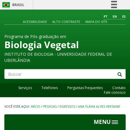
BRASIL
Simplifique!
PT
EN
ES
ACESSIBILIDADE
ALTO CONTRASTE
MAPA DO SITE
Comunica BR
Participe
Programa de Pós-graduação em
Acesso à informação
Biologia Vegetal
Legislação
INSTITUTO DE BIOLOGIA - UNIVERSIDADE FEDERAL DE
Canais
UBERLÂNDIA
Buscar
Serviços
Telefones
Perguntas frequentes
Contato
Fale conosco
INÍCIO
/
PESSOAS
/
EGRESSOS
/
ANA FLÁVIA ALVES VERSIANE
MENU
Toggle
navigat