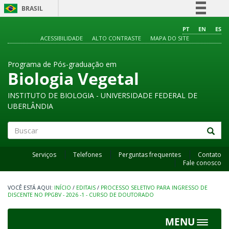
BRASIL
Simplifique!
PT
EN
ES
ACESSIBILIDADE
ALTO CONTRASTE
MAPA DO SITE
Comunica BR
Participe
Programa de Pós-graduação em
Acesso à informação
Biologia Vegetal
Legislação
INSTITUTO DE BIOLOGIA - UNIVERSIDADE FEDERAL DE
Canais
UBERLÂNDIA
Buscar
Serviços
Telefones
Perguntas frequentes
Contato
Fale conosco
INÍCIO
/
EDITAIS
/
PROCESSO SELETIVO PARA INGRESSO DE
DISCENTE NO PPGBV - 2026 -1 - CURSO DE DOUTORADO
MENU
Toggle