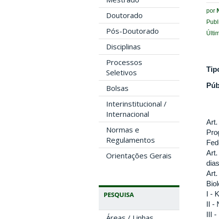
por
Doutorado
Publ
Pós-Doutorado
Últi
Disciplinas
Processos
Tip
Seletivos
Púb
Bolsas
Interinstitucional /
Internacional
Art
Normas e
Pro
Regulamentos
Fed
Art.
Orientações Gerais
dia
Art
Bio
I - 
PESQUISA
II -
III
Áreas / Linhas