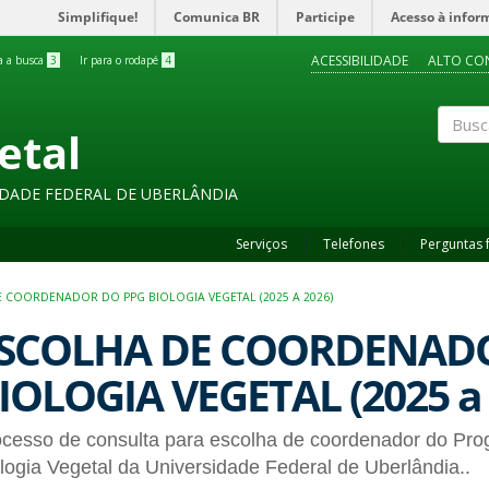
Simplifique!
Comunica BR
Participe
Acesso à infor
ACESSIBILIDADE
ALTO CO
ra a busca
3
Ir para o rodapé
4
etal
Buscar
SIDADE FEDERAL DE UBERLÂNDIA
Serviços
Telefones
Perguntas 
 COORDENADOR DO PPG BIOLOGIA VEGETAL (2025 A 2026)
SCOLHA DE COORDENAD
IOLOGIA VEGETAL (2025 a 
ocesso de consulta para escolha de coordenador do Pr
logia Vegetal da Universidade Federal de Uberlândia..