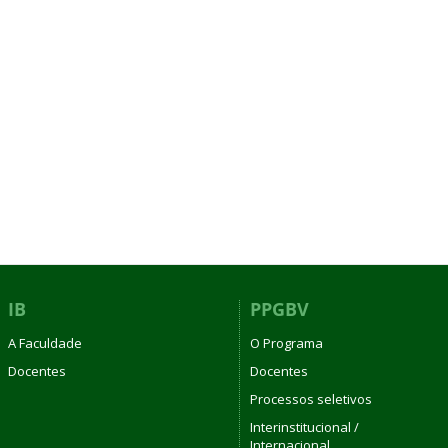
IB
PPGBV
A Faculdade
O Programa
Docentes
Docentes
Processos seletivos
Interinstitucional /
Internacional