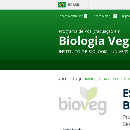
BRASIL
Ir para o conteúdo
1
Ir para o menu
2
Ir pa
Programa de Pós-graduação em
Biologia Veg
INSTITUTO DE BIOLOGIA - UNIVER
INÍCIO
/
EDITAIS
/
ESCOLHA DE
E
B
Pr
Bio
Mestrado