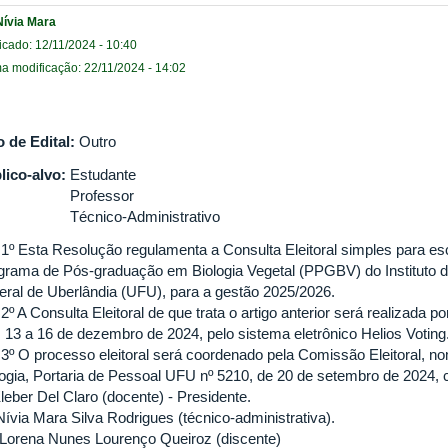
Nívia Mara
icado: 12/11/2024 - 10:40
ma modificação: 22/11/2024 - 14:02
o de Edital:
Outro
lico-alvo:
Estudante
Professor
Técnico-Administrativo
. 1º Esta Resolução regulamenta a Consulta Eleitoral simples para e
grama de Pós-graduação em Biologia Vegetal (PPGBV) do Instituto d
eral de Uberlândia (UFU), para a gestão 2025/2026.
 2º A Consulta Eleitoral de que trata o artigo anterior será realizada p
s 13 a 16 de dezembro de 2024, pelo sistema eletrônico
Helios Voting
. 3º O processo eleitoral será coordenado pela Comissão Eleitoral, no
logia, Portaria de Pessoal UFU nº 5210, de 20 de setembro de 2024
Kleber Del Claro (docente) - Presidente.
 Nívia Mara Silva Rodrigues (técnico-administrativa).
 - Lorena Nunes Lourenço Queiroz (discente)