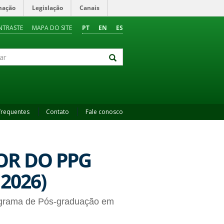
mação
Legislação
Canais
NTRASTE
MAPA DO SITE
PT
EN
ES
frequentes
Contato
Fale conosco
OR DO PPG
2026)
ograma de Pós-graduação em