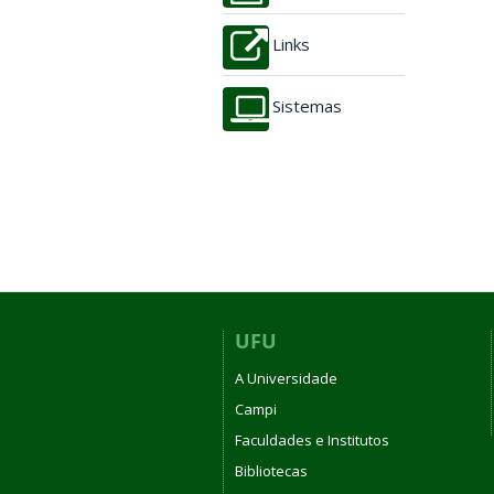
Links
Sistemas
UFU
A Universidade
Campi
Faculdades e Institutos
Bibliotecas