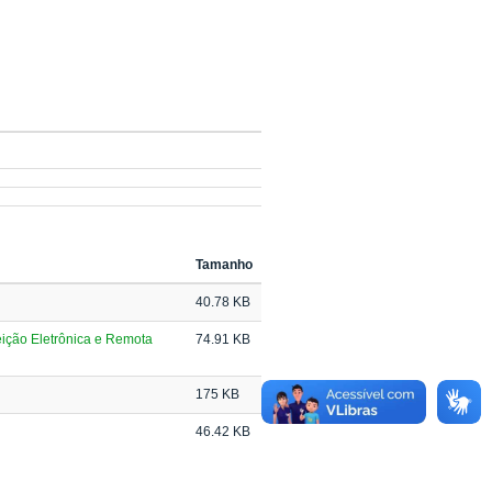
Tamanho
40.78 KB
ão Eletrônica e Remota
74.91 KB
175 KB
46.42 KB