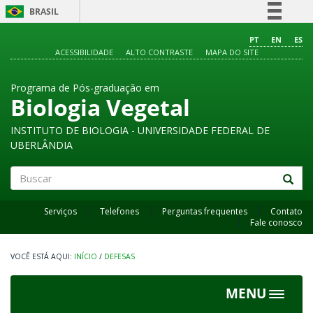
BRASIL
Simplifique!
PT
EN
ES
ACESSIBILIDADE
ALTO CONTRASTE
MAPA DO SITE
Comunica BR
Participe
Programa de Pós-graduação em
Acesso à informação
Biologia Vegetal
Legislação
INSTITUTO DE BIOLOGIA - UNIVERSIDADE FEDERAL DE
Canais
UBERLÂNDIA
Buscar
Serviços
Telefones
Perguntas frequentes
Contato
Fale conosco
INÍCIO
/
DEFESAS
MENU
Toggle
navigat