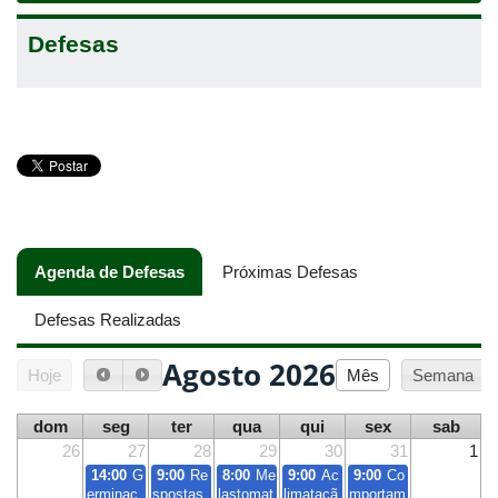
Defesas
Agenda de Defesas
(aba ativa)
Próximas Defesas
Defesas Realizadas
Agosto 2026
Hoje
Mês
Semana
dom
seg
ter
qua
qui
sex
sab
26
27
28
29
30
31
1
14:00
G
9:00
Re
8:00
Me
9:00
Ac
9:00
Co
erminaç
spostas
lastomat
limataçã
mportam