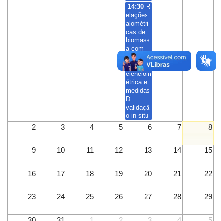
14:30
R
elações
alométri
cas de
biomass
a com
VANT:
análise
cienciom
étrica e
medidas
D.
validaçã
o in situ
2
3
4
5
6
7
8
9
10
11
12
13
14
15
16
17
18
19
20
21
22
23
24
25
26
27
28
29
30
31
1
2
3
4
5