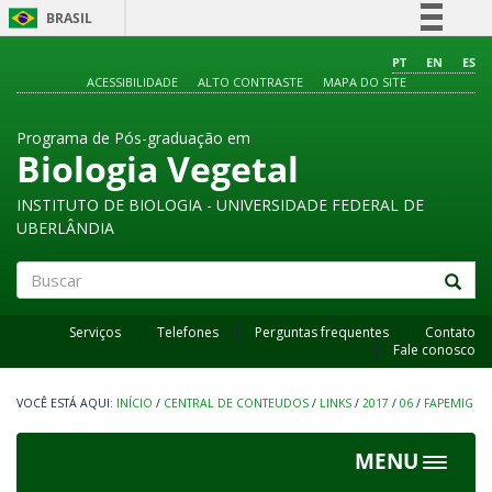
BRASIL
Simplifique!
PT
EN
ES
ACESSIBILIDADE
ALTO CONTRASTE
MAPA DO SITE
Comunica BR
Participe
Programa de Pós-graduação em
Acesso à informação
Biologia Vegetal
Legislação
INSTITUTO DE BIOLOGIA - UNIVERSIDADE FEDERAL DE
Canais
UBERLÂNDIA
Buscar
Serviços
Telefones
Perguntas frequentes
Contato
Fale conosco
INÍCIO
/
CENTRAL DE CONTEUDOS
/
LINKS
/
2017
/
06
/
FAPEMIG
MENU
Toggle
navigat