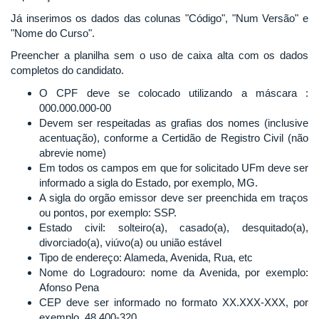
Já inserimos os dados das colunas "Código", "Num Versão" e
"Nome do Curso".
Preencher a planilha sem o uso de caixa alta com os dados
completos do candidato.
O CPF deve se colocado utilizando a máscara :
000.000.000-00
Devem ser respeitadas as grafias dos nomes (inclusive
acentuação), conforme a Certidão de Registro Civil (não
abrevie nome)
Em todos os campos em que for solicitado UFm deve ser
informado a sigla do Estado, por exemplo, MG.
A sigla do orgão emissor deve ser preenchida em traços
ou pontos, por exemplo: SSP.
Estado civil: solteiro(a), casado(a), desquitado(a),
divorciado(a), viúvo(a) ou união estável
Tipo de endereço: Alameda, Avenida, Rua, etc
Nome do Logradouro: nome da Avenida, por exemplo:
Afonso Pena
CEP deve ser informado no formato XX.XXX-XXX, por
exemplo, 48.400-320