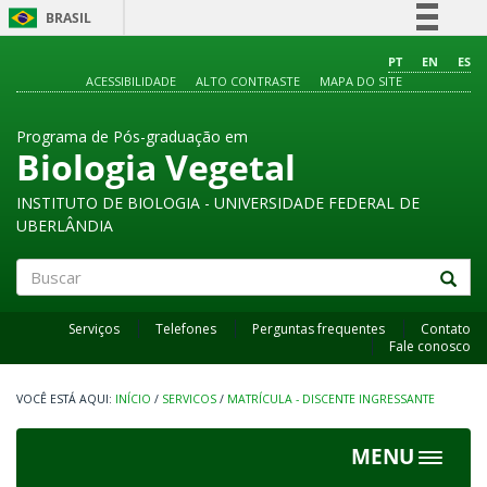
BRASIL
Simplifique!
PT
EN
ES
ACESSIBILIDADE
ALTO CONTRASTE
MAPA DO SITE
Comunica BR
Participe
Programa de Pós-graduação em
Acesso à informação
Biologia Vegetal
Legislação
INSTITUTO DE BIOLOGIA - UNIVERSIDADE FEDERAL DE
Canais
UBERLÂNDIA
Buscar
Serviços
Telefones
Perguntas frequentes
Contato
Fale conosco
INÍCIO
/
SERVICOS
/
MATRÍCULA - DISCENTE INGRESSANTE
MENU
Toggle
navigat